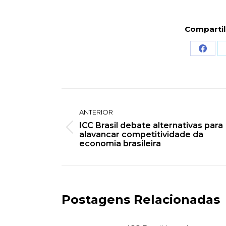
Comparti
Share
on
Face
Navegação
ANTERIOR
de
ICC Brasil debate alternativas para
Post
alavancar competitividade da
post:
anterior:
economia brasileira
Postagens Relacionadas