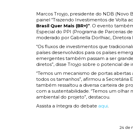
Marcos Troyjo, presidente do NDB (Novo 
painel “Trazendo Investimentos de Volta ao B
Brasil Quer Mais (BR+)”
. O evento também 
Especial do PPI (Programa de Parcerias de 
moderado por Gabriella Dorlhiac, Diretora E
“Os fluxos de investimentos que tradicio
países desenvolvidos para os países emer
emergentes também passam a ser grandes c
diretos”, disse Troyjo sobre o potencial de
“Temos um mecanismo de portas abertas a 
todos os tamanhos”, afirmou a Secretária Es
também ressaltou a diversa carteira de pro
com a sustentabilidade. “Temos um olhar m
ambiental do projeto”, destacou.
Assista a íntegra do debate
aqui
.
24 de 