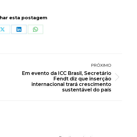
lhar esta postagem
Share
Share
Share
on
on
on
book
X
LinkedIn
WhatsApp
PRÓXIMO
Em evento da ICC Brasil, Secretário
Fendt diz que inserção
Próximo
internacional trará crescimento
post:
sustentável do país