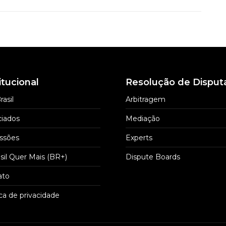
itucional
Resolução de Disput
rasil
Arbitragem
iados
Mediação
ssões
Experts
sil Quer Mais (BR+)
Dispute Boards
ato
ica de privacidade