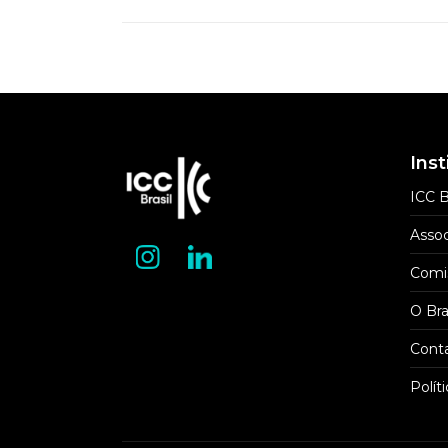
Inst
ICC B
Assoc
Comi
O Bra
Cont
Polít