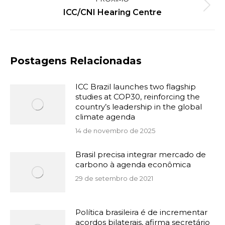
Próximo
ICC/CNI Hearing Centre
post:
Postagens Relacionadas
ICC Brazil launches two flagship
studies at COP30, reinforcing the
country’s leadership in the global
climate agenda
14 de novembro de 2025
Brasil precisa integrar mercado de
carbono à agenda econômica
29 de setembro de 2021
Política brasileira é de incrementar
acordos bilaterais, afirma secretário