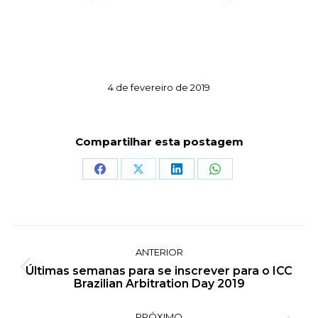
4 de fevereiro de 2019
Compartilhar esta postagem
Share
Share
Share
Share
on
on
on
on
Facebook
X
LinkedIn
WhatsApp
Navegação
ANTERIOR
de
Últimas semanas para se inscrever para o ICC
Post
post:
Brazilian Arbitration Day 2019
anterior:
PRÓXIMO