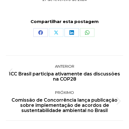
Compartilhar esta postagem
Share
Share
Share
Share
on
on
on
on
Facebook
X
LinkedIn
WhatsApp
Navegação
ANTERIOR
de
ICC Brasil participa ativamente das discussões
Post
post:
na COP28
anterior:
PRÓXIMO
Comissão de Concorrência lança publicação
Próximo
sobre implementação de acordos de
post:
sustentabilidade ambiental no Brasil