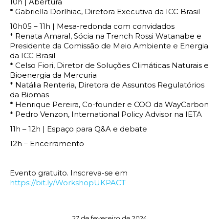
10h | Abertura
* Gabriella Dorlhiac, Diretora Executiva da ICC Brasil
10h05 – 11h | Mesa-redonda com convidados
* Renata Amaral, Sócia na Trench Rossi Watanabe e
Presidente da Comissão de Meio Ambiente e Energia
da ICC Brasil
* Celso Fiori, Diretor de Soluções Climáticas Naturais e
Bioenergia da Mercuria
* Natália Renteria, Diretora de Assuntos Regulatórios
da Biomas
* Henrique Pereira, Co-founder e COO da WayCarbon
* Pedro Venzon, International Policy Advisor na IETA
11h – 12h | Espaço para Q&A e debate
12h – Encerramento
Evento gratuito. Inscreva-se em
https://bit.ly/WorkshopUKPACT
27 de fevereiro de 2024