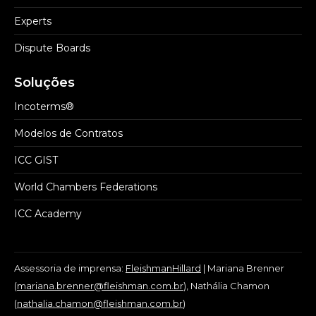
Experts
Dispute Boards
Soluções
Incoterms®
Modelos de Contratos
ICC GIST
World Chambers Federations
ICC Academy
Assessoria de imprensa:
FleishmanHillard
| Mariana Brenner
(
mariana.brenner@fleishman.com.br
), Nathália Chamon
(
nathalia.chamon@fleishman.com.br
)