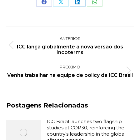
Share
Share
Share
Share
on
on
on
on
Facebook
X
LinkedIn
WhatsApp
Navegação
ANTERIOR
de
ICC lança globalmente a nova versão dos
Post
post:
Incoterms
anterior:
PRÓXIMO
Próximo
Venha trabalhar na equipe de policy da ICC Brasil
post:
Postagens Relacionadas
ICC Brazil launches two flagship
studies at COP30, reinforcing the
country’s leadership in the global