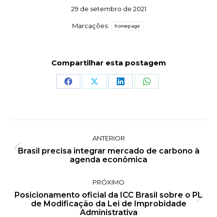
29 de setembro de 2021
Marcações:
homepage
Compartilhar esta postagem
Share
Share
Share
Share
on
on
on
on
Facebook
X
LinkedIn
WhatsApp
Navegação
ANTERIOR
de
Brasil precisa integrar mercado de carbono à
Post
post:
agenda econômica
anterior:
PRÓXIMO
Posicionamento oficial da ICC Brasil sobre o PL
Próximo
de Modificação da Lei de Improbidade
post:
Administrativa