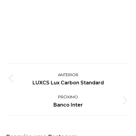
Project
ANTERIOR
navigation
Previous
LUXCS Lux Carbon Standard
project:
PRÓXIMO
Next
Banco Inter
project: