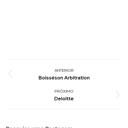
Project
ANTERIOR
navigation
Previous
Boisséson Arbitration
project:
PRÓXIMO
Next
Deloitte
project: