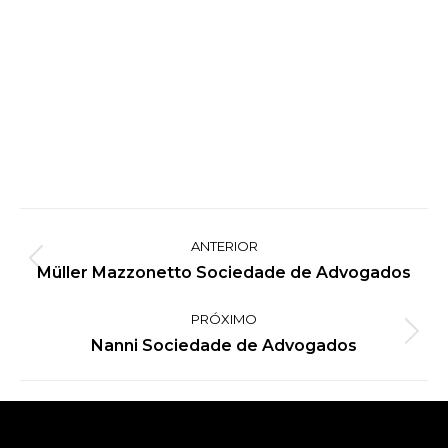
Project
ANTERIOR
navigation
Previous
Müller Mazzonetto Sociedade de Advogados
project:
PRÓXIMO
Next
Nanni Sociedade de Advogados
project: