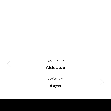
Project
ANTERIOR
navigation
Previous
ABB Ltda
project:
PRÓXIMO
Next
Bayer
project: