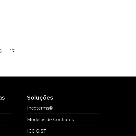
6
17
as
Soluções
Incoterms®
Modelos de Contratos
ICC GIST