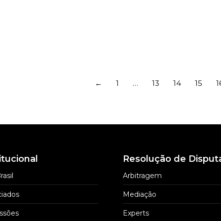
hell Advogados
tórios de advocacia
←
1
…
13
14
15
1
itucional
Resolução de Disput
rasil
Arbitragem
iados
Mediação
ssões
Experts