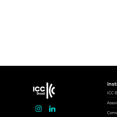
Yars
Escri
Inst
ICC B
Assoc
Comi