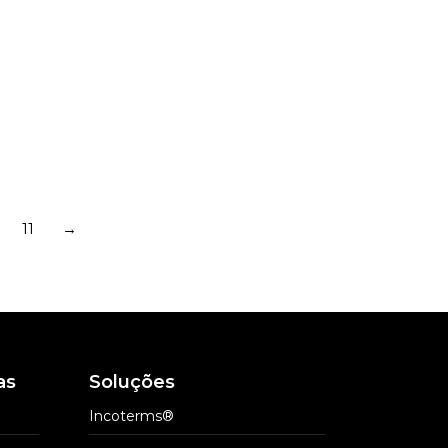
e, Simões
BMA Advogados
, Cristofaro
Escritórios de advocacia
 Advogados
os de advocacia
11
→
as
Soluções
Incoterms®