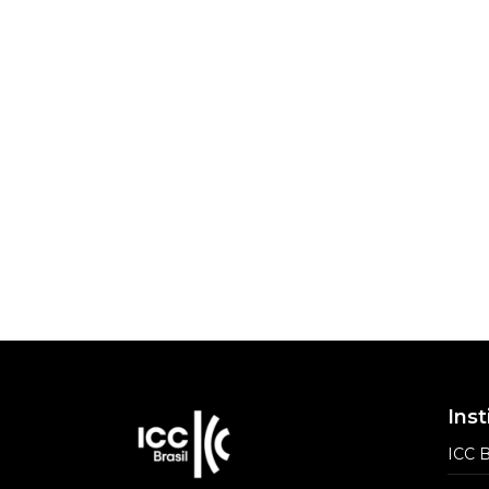
Bene
Escri
Inst
ICC B