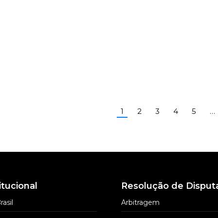
ti Advogados
Berardo Lilla Becker
Besson
Segala e Daniel
Barbosa
tórios de advocacia
– BSBC
Escritórios de advocacia
Escritóri
1
2
3
4
5
…
itucional
Resolução de Disput
rasil
Arbitragem